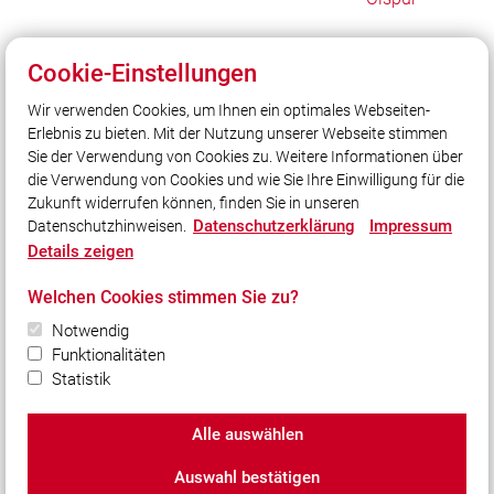
Cookie-Einstellungen
Unser Leitsatz
Wir verwenden Cookies, um Ihnen ein optimales Webseiten-
2 Ortschaften
Erlebnis zu bieten. Mit der Nutzung unserer Webseite stimmen
1 Ehrenamt
Sie der Verwendung von Cookies zu. Weitere Informationen über
1 Team
die Verwendung von Cookies und wie Sie Ihre Einwilligung für die
Zukunft widerrufen können, finden Sie in unseren
Datenschutzerklärung
Impressum
Datenschutzhinweisen.
Social Media
Details zeigen
Auch unterwegs immer auf dem Laufenden bleiben?
Welchen Cookies stimmen Sie zu?
Bleiben Sie mit uns in Kontakt und vernetzen Sie sich
mit uns!
Notwendig
Funktionalitäten
Statistik
Alle auswählen
© 2026 FEUERWEHR Feldkahl-Rottenberg
Auswahl bestätigen
Impressum
|
Datenschutz
|
Cookie-Einstellungen