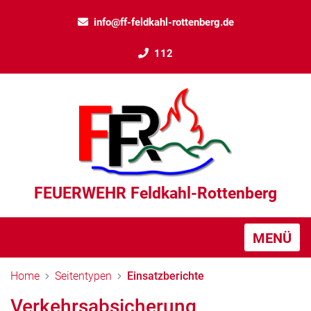
info@ff-feldkahl-rottenberg.de
112
FEUERWEHR Feldkahl-Rottenberg
MENÜ
Home
Seitentypen
Einsatzberichte
Verkehrsabsicherung