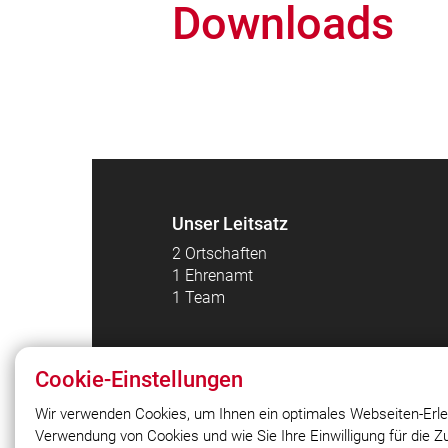
Downloads
Unser Leitsatz
2 Ortschaften
1 Ehrenamt
1 Team
Cookie-Einstellungen
© 2026 FEUERWEHR Feldkahl-Rottenb
Wir verwenden Cookies, um Ihnen ein optimales Webseiten-Erle
Verwendung von Cookies und wie Sie Ihre Einwilligung für die 