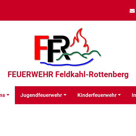
FEUERWEHR Feldkahl-Rottenberg
ns
Jugendfeuerwehr
Kinderfeuerwehr
I