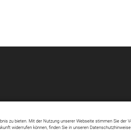
erg
Impressum
|
Datenschutz
|
Cookie-Einstellungen
bnis zu bieten. Mit der Nutzung unserer Webseite stimmen Sie der V
Zukunft widerrufen können, finden Sie in unseren Datenschutzhinweis