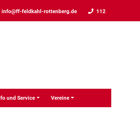
info@ff-feldkahl-rottenberg.de
112
nfo und Service
Vereine