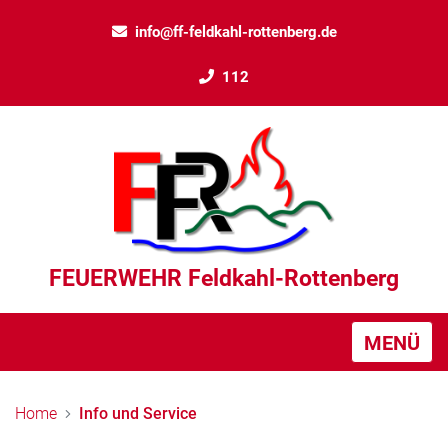
info@ff-feldkahl-rottenberg.de
112
FEUERWEHR Feldkahl-Rottenberg
MENÜ
Home
Info und Service