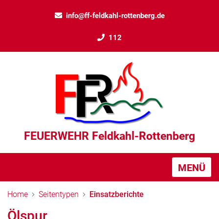
info@ff-feldkahl-rottenberg.de
112
FEUERWEHR Feldkahl-Rottenberg
MENÜ
Home
Seitentypen
Einsatzberichte
Ölspur