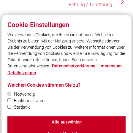
Rettung / Türöffnung
Cookie-Einstellungen
Unser Leitsatz
Wir verwenden Cookies, um Ihnen ein optimales Webseiten-
2 Ortschaften
Erlebnis zu bieten. Mit der Nutzung unserer Webseite stimmen
1 Ehrenamt
Sie der Verwendung von Cookies zu. Weitere Informationen über
1 Team
die Verwendung von Cookies und wie Sie Ihre Einwilligung für die
Zukunft widerrufen können, finden Sie in unseren
Datenschutzerklärung
Impressum
Datenschutzhinweisen.
Social Media
Details zeigen
Auch unterwegs immer auf dem Laufenden bleiben?
Welchen Cookies stimmen Sie zu?
Bleiben Sie mit uns in Kontakt und vernetzen Sie sich
mit uns!
Notwendig
Funktionalitäten
Statistik
Alle auswählen
© 2026 FEUERWEHR Feldkahl-Rottenberg