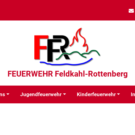
FEUERWEHR Feldkahl-Rottenberg
ns
Jugendfeuerwehr
Kinderfeuerwehr
I