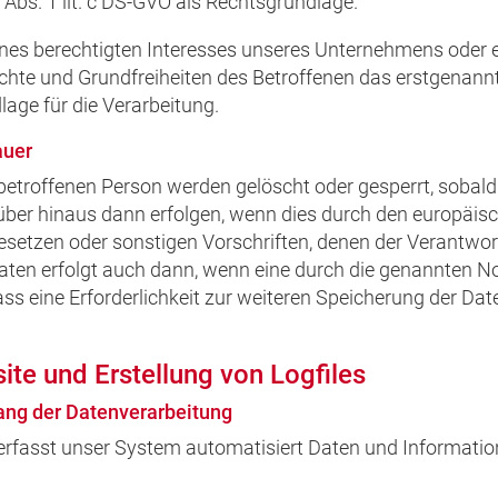
 Abs. 1 lit. c DS-GVO als Rechtsgrundlage.
ines berechtigten Interesses unseres Unternehmens oder ei
hte und Grundfreiheiten des Betroffenen das erstgenannte 
lage für die Verarbeitung.
auer
etroffenen Person werden gelöscht oder gesperrt, sobal
rüber hinaus dann erfolgen, wenn dies durch den europäis
setzen oder sonstigen Vorschriften, denen der Verantwort
aten erfolgt auch dann, wenn eine durch die genannten 
 dass eine Erforderlichkeit zur weiteren Speicherung der Da
ite und Erstellung von Logfiles
ang der Datenverarbeitung
e erfasst unser System automatisiert Daten und Informa