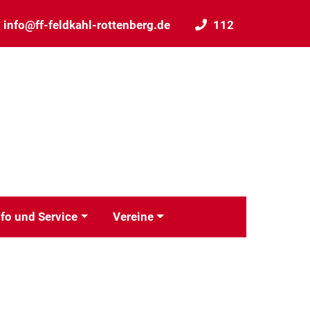
info@ff-feldkahl-rottenberg.de
112
nfo und Service
Vereine